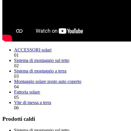
ACCESSORI solari
01
Sistema di montaggio sul tetto
02
Sistema di montaggio a terra
03
Montaggio solare posto auto coperto
04
Fattoria solare
05
Vite di messa a terra
06
Prodotti caldi
Sistema di montaggio sul tetto