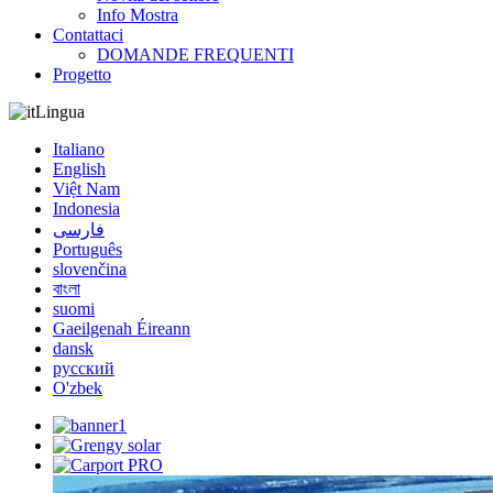
Info Mostra
Contattaci
DOMANDE FREQUENTI
Progetto
Lingua
Italiano
English
Việt Nam
Indonesia
فارسی
Português
slovenčina
বাংলা
suomi
Gaeilgenah Éireann
dansk
русский
O'zbek